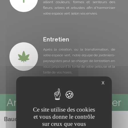
alliant couleurs, formes et senteurs des
fleurs, arbres et arbustes afin d'harmoniser
votre espace vert selon vos envies.
Entretien
Après la création, ou la transformation, de
votre espace vert, notre équipe de jardiniers-
paysagistes peut se charger de l’entretien en
vous proposant la tonte de votre pelouse et la
taille de vos haies.
X
Aménagement paysager
Ce site utilise des cookies
et vous donne le contrôle
Bauduin Paysage
sur ceux que vous