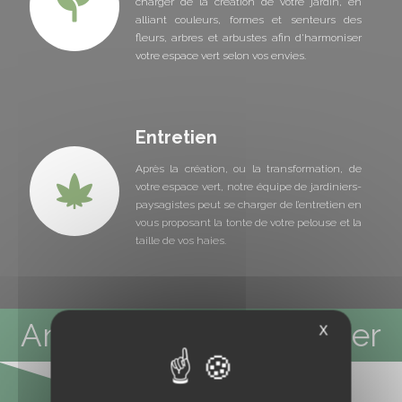
charger de la création de votre jardin, en
alliant couleurs, formes et senteurs des
fleurs, arbres et arbustes afin d'harmoniser
votre espace vert selon vos envies.
Entretien
Après la création, ou la transformation, de
votre espace vert, notre équipe de jardiniers-
paysagistes peut se charger de l’entretien en
vous proposant la tonte de votre pelouse et la
taille de vos haies.
Aménagement paysager
X